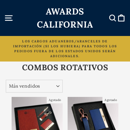
Ir
AWARDS
directamente
al
Navegación
Busc
C
CALIFORNIA
contenido
LOS CARGOS ADUANEROS/ARANCELES DE
IMPORTACIÓN (SI LOS HUBIERA) PARA TODOS LOS
diapositivas
PEDIDOS FUERA DE LOS ESTADOS UNIDOS SERÁN
pausa
ADICIONALES.
COMBOS ROTATIVOS
ORDENAR
Agotado
Agotado